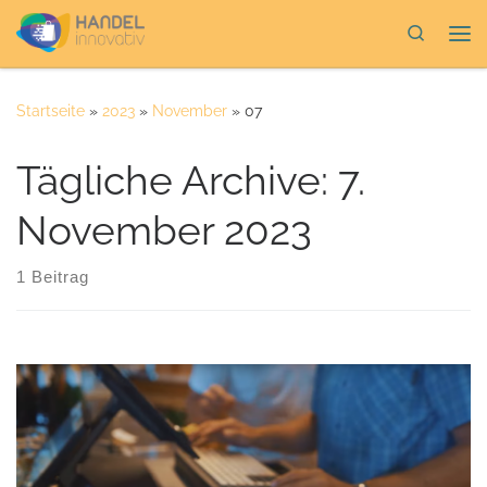
Zum Inhalt springen
Search
Me
Startseite
»
2023
»
November
»
07
Tägliche Archive:
7.
November 2023
1 Beitrag