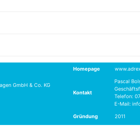
Homepage
www.adre
Pascal Bol
lagen GmbH & Co. KG
Geschäftsf
Kontakt
Telefon: 0
E-Mail: in
Gründung
2011