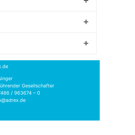
x.de
singer
ührender Gesellschafter
7486 / 963674 – 0
fo@adrex.de