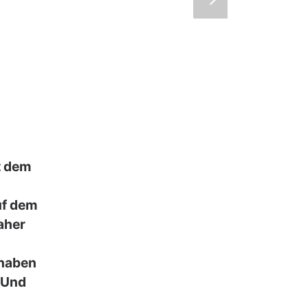
t dem
uf dem
aher
 haben
. Und