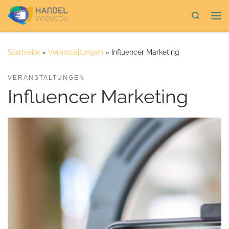
Zum Inhalt springen
Search
Me
Startseite
»
Veranstaltungen
»
Influencer Marketing
VERANSTALTUNGEN
Influencer Marketing