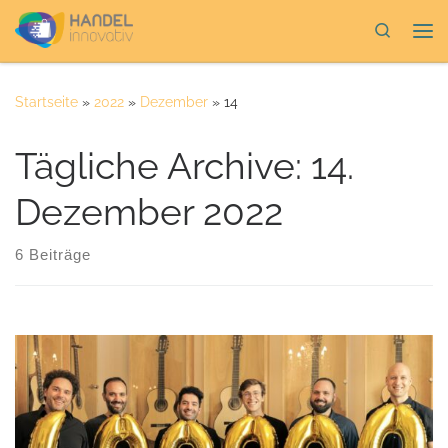
Zum Inhalt springen
Search
Me
Startseite
»
2022
»
Dezember
»
14
Tägliche Archive:
14.
Dezember 2022
6 Beiträge